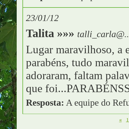
23/01/12
Talita »»»
talli_carla@..
Lugar maravilhoso, a e
parabéns, tudo maravi
adoraram, faltam palav
que foi...PARABÉNS
Resposta:
A equipe do Refu
«