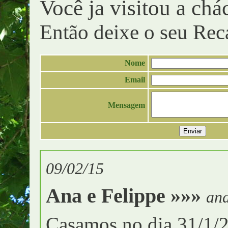
Você ja visitou a chá
Então deixe o seu Rec
Nome
Email
Mensagem
09/02/15
Ana e Felippe »»»
ana
Casamos no dia 31/1/2